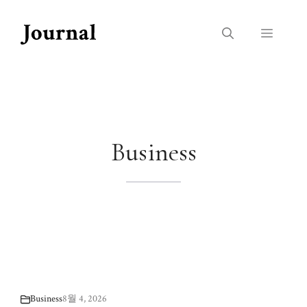
Skip
to
Menu
content
Business
Business
8월 4, 2026